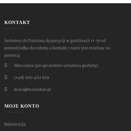
KONTAKT
Jesteśmy do Państwa dyspozycji w godzinach 11-19 od
poniedziałku do soboty, a kontakt z nami jest możliwy za
pomocą:
Warszawa (po uprzednim ustaleniu godziny)
(+48) 600 402 629
biuro@mozaikon.pl
MOJE KONTO
Rejestracja