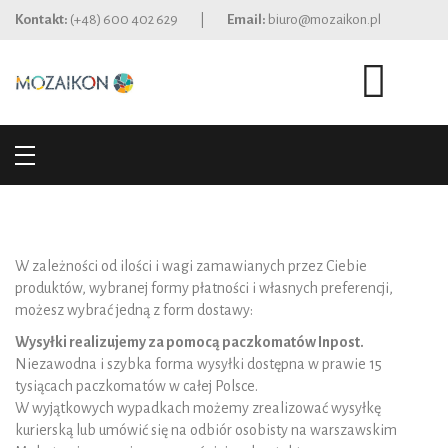
Kontakt:
(+48) 600 402 629
|
Email:
biuro@mozaikon.pl
0
W zależności od ilości i wagi zamawianych przez Ciebie
produktów, wybranej formy płatności i własnych preferencji,
możesz wybrać jedną z form dostawy:
Wysyłki realizujemy za pomocą paczkomatów Inpost.
Niezawodna i szybka forma wysyłki dostępna w prawie 15
tysiącach paczkomatów w całej Polsce.
W wyjątkowych wypadkach możemy zrealizować wysyłkę
kurierską lub umówić się na odbiór osobisty na warszawskim