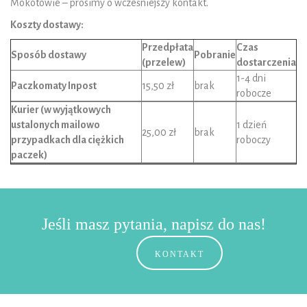
Mokotowie – prosimy o wcześniejszy kontakt.
Koszty dostawy:
Przedpłata
Czas
Sposób dostawy
Pobranie
(przelew)
dostarczenia
1-4 dni
Paczkomaty Inpost
15,50 zł
brak
robocze
Kurier (w wyjątkowych
ustalonych mailowo
1 dzień
25,00 zł
brak
przypadkach dla ciężkich
roboczy
paczek)
Jeśli masz pytania, napisz do nas!
KONTAKT