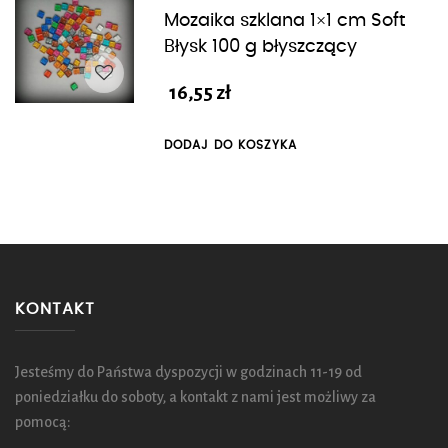
Mozaika szklana 1×1 cm Soft
Błysk 100 g błyszczący
16,55
zł
DODAJ DO KOSZYKA
KONTAKT
Jesteśmy do Państwa dyspozycji w godzinach 11-19 od
poniedziałku do soboty, a kontakt z nami jest możliwy za
pomocą: