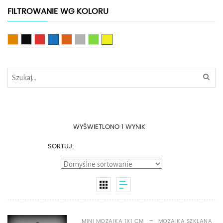
FILTROWANIE WG KOLORU
Brązowy
Czarny
Czerwony
Niebieski
Pomarańczowy
Srebrny
Zielony
Żółty
WYŚWIETLONO 1 WYNIK
SORTUJ:
-
MINI MOZAIKA 1X1 CM
MOZAIKA SZKLANA