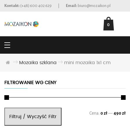
Kontakt:
(+48) 600 402 629
|
Email:
biuro@mozaikon.pl
0
Mozaika szklana
mini mozaika 1x1 cm
FILTROWANIE WG CENY
Ce
Ce
Cena:
0 zł
—
490 zł
Filtruj / Wyczyść Filtr
mi
ma