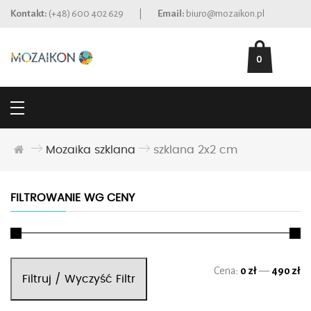
Kontakt:
(+48) 600 402 629
|
Email:
biuro@mozaikon.pl
0
Mozaika szklana
szklana 2x2 cm
FILTROWANIE WG CENY
Ce
Ce
Cena:
0 zł
—
490 zł
Filtruj / Wyczyść Filtr
mi
ma