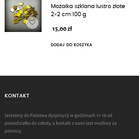
Mozaika szklana lustro złote
2×2 cm 100 g
15,00
zł
DODAJ DO KOSZYKA
KONTAKT
Jesteśmy do Państwa dyspozycji w godzinach 11-19 od
poniedziałku do soboty, a kontakt z nami jest możliwy za
pomocą: