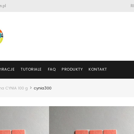
n.pl
R
PIRACJE
TUTORIALE
FAQ
PRODUKTY
KONTAKT
>
na CYNIA 100 g
cynia300