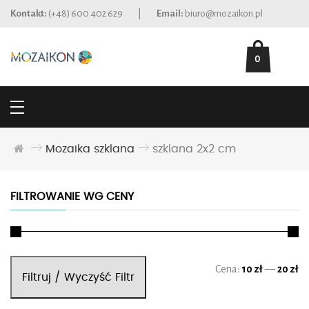
Kontakt:
(+48) 600 402 629
|
Email:
biuro@mozaikon.pl
0
Mozaika szklana
szklana 2x2 cm
FILTROWANIE WG CENY
Ce
Ce
Cena:
10 zł
—
20 zł
Filtruj / Wyczyść Filtr
mi
ma