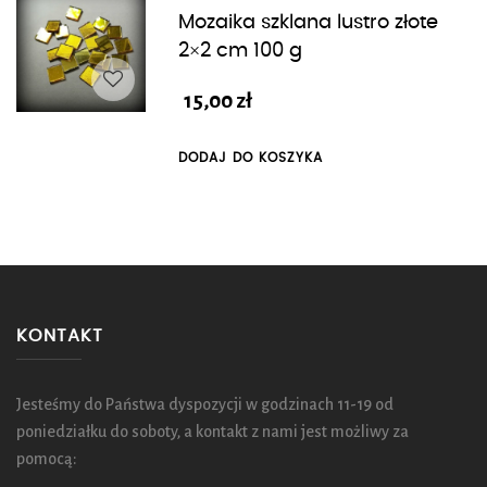
Mozaika szklana lustro złote
2×2 cm 100 g
15,00
zł
DODAJ DO KOSZYKA
KONTAKT
Jesteśmy do Państwa dyspozycji w godzinach 11-19 od
poniedziałku do soboty, a kontakt z nami jest możliwy za
pomocą: