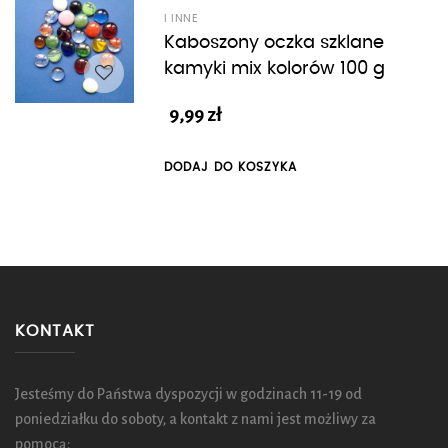
I INNE
Kaboszony oczka szklane
kamyki mix kolorów 100 g
9,99
zł
DODAJ DO KOSZYKA
KONTAKT
Jesteśmy do Państwa dyspozycji w godzinach 11-19 od
poniedziałku do soboty, a kontakt z nami jest możliwy za
pomocą: