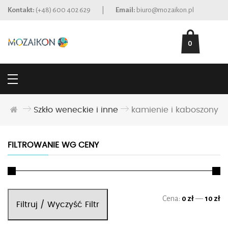
Kontakt:
(+48) 600 402 629
|
Email:
biuro@mozaikon.pl
0
Szkło weneckie i inne
kamienie i kaboszony
FILTROWANIE WG CENY
Ce
Ce
Cena:
0 zł
—
10 zł
Filtruj / Wyczyść Filtr
mi
ma