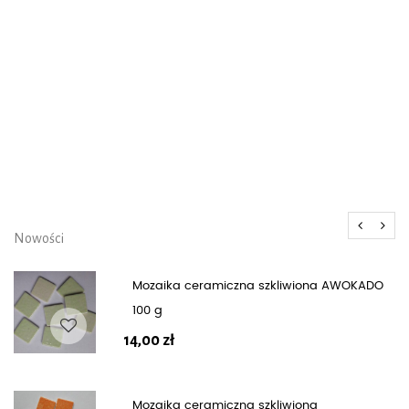
które będzie cieszyć wasze oczy na co
dzień i do tego może być użyteczne –
ja zrobiłam paterę. Na pewno tam
wrócę!
Kasia, na warsztaty mozaiki
wybrała się z bratanicą
Nowości
Mozaika ceramiczna szkliwiona AWOKADO
100 g
14,00
zł
Mozaika ceramiczna szkliwiona