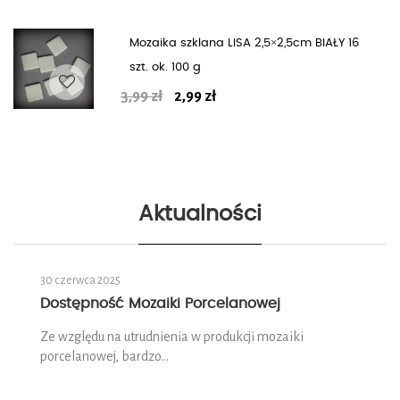
Mozaika szklana LISA 2,5×2,5cm BIAŁY 16
szt. ok. 100 g
Pierwotna
Aktualna
3,99
zł
2,99
zł
cena
cena
wynosiła:
wynosi:
Trend Women’s 2016
Collection Men’s 2016
3,99 zł.
2,99 zł.
SWEET GIRL
GENTLEMAN
Aktualności
30 czerwca 2025
Dostępność Mozaiki Porcelanowej
Ze względu na utrudnienia w produkcji mozaiki
porcelanowej, bardzo…