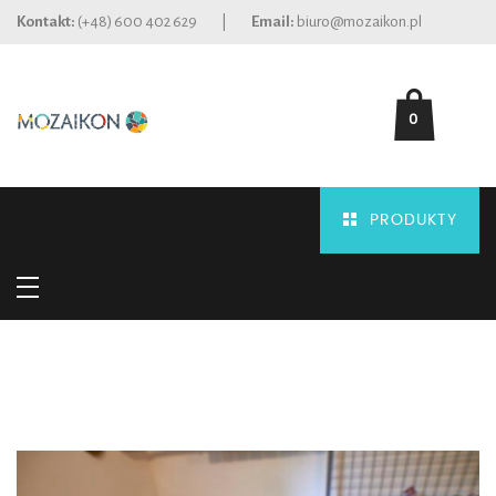
Kontakt:
(+48) 600 402 629
|
Email:
biuro@mozaikon.pl
0
PRODUKTY
Trend Collection
MEN ACCESSORIES
kamienie ceramiczne