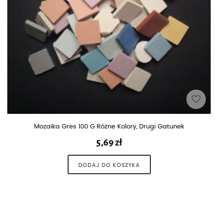
Mozaika Gres 100 G Różne Kolory, Drugi Gatunek
5,69
zł
Open Sales up to
DODAJ DO KOSZYKA
70%
TRENDING
FASHION