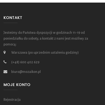
KONTAKT
Jesteśmy do Państwa dyspozycji w godzinach 11-19 od
poniedziałku do soboty, a kontakt z nami jest możliwy za
pomocą:
Warszawa (po uprzednim ustaleniu godziny)
(+48) 600 402 629
biuro@mozaikon.pl
MOJE KONTO
Rejestracja