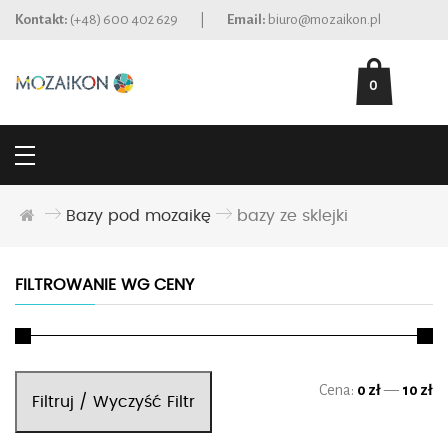
Kontakt:
(+48) 600 402 629
|
Email:
biuro@mozaikon.pl
0
Bazy pod mozaikę
bazy ze sklejki
FILTROWANIE WG CENY
Ce
Ce
Cena:
0 zł
—
10 zł
Filtruj / Wyczyść Filtr
mi
ma