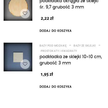
podkładka okrągła ze sklejki
śr. 9,7 grubość 3 mm
2,22
zł
DODAJ DO KOSZYKA
-
-
BAZY POD MOZAIKĘ
BAZY ZE SKLEJKI
PROSTOKATY I KWADRATY
podkładka ze sklejki 10×10 cm,
grubość 3 mm
1,95
zł
DODAJ DO KOSZYKA