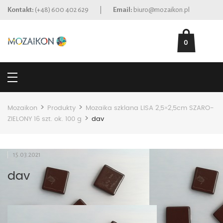
Kontakt:
(+48) 600 402 629
|
Email:
biuro@mozaikon.pl
0
>
>
Mozaikon
Produkty
Mozaika szklana LISA 2,5×2,5cm SZARO-
>
ZIELONY 16 szt. ok. 100 g
dav
15.03.2021
dav