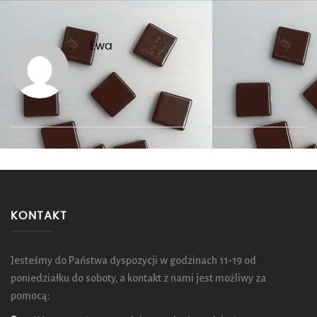
Ewa
KONTAKT
Jesteśmy do Państwa dyspozycji w godzinach 11-19 od
poniedziałku do soboty, a kontakt z nami jest możliwy za
pomocą: