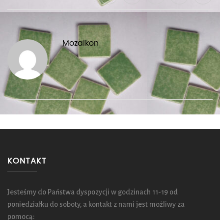
Mozaikon
KONTAKT
Jesteśmy do Państwa dyspozycji w godzinach 11-19 od
poniedziałku do soboty, a kontakt z nami jest możliwy za
pomocą: