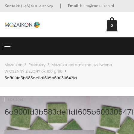
Kontakt:
(+48) 600 402 629
|
Email:
biuro@mozaikon.pl
0
>
>
Mozaikon
Produkty
Mozaika ceramiczna szkliwiona
>
WIOSENNY ZIELONY ok.100 g 80
6a9001d3b583de11d1605b600306471d
1.06.2016
6a9001d3b583de11d1605b60030647