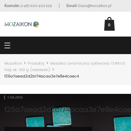
Kontakt:
(+48) 600 402 629
|
Email:
biuro@mozaikon.pl
0
>
>
Mozaikon
Produkty
Mozaika ceramiczna szkliwiona TURKUS
>
Fidji ok. 100 g (niebieski)
f26a7aead2d2b174acaa3e7e8e4caec4
1.06.2016
f26a7aead2d2b174acaa3e7e8e4ca