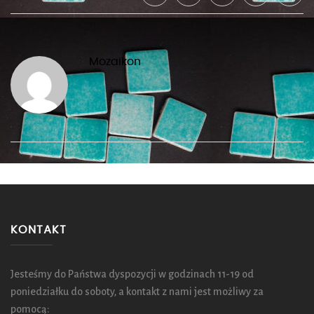
Mozaikon
KONTAKT
Jesteśmy do Państwa dyspozycji w godzinach 11-19 od
poniedziałku do soboty, a kontakt z nami jest możliwy za
pomocą: