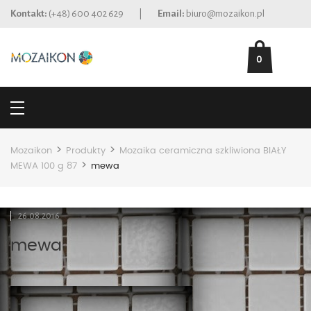
Kontakt:
(+48) 600 402 629
|
Email:
biuro@mozaikon.pl
0
>
>
Mozaikon
Produkty
Mozaika ceramiczna szkliwiona BIAŁY
>
MEWA 100 g 87
mewa
26.08.2016
mewa