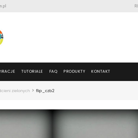
n.pl
R
PIRACJE
TUTORIALE
FAQ
PRODUKTY
KONTAKT
>
dcieni zielonych
flip_czb2