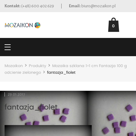
Kontakt:
(+48) 600 402 629
|
Email:
biuro@mozaikon.pl
0
>
>
Mozaikon
Produkty
Mozaika szklana 1×1 cm Fantazja 100 g
>
odcienie zielonego
fantazja_fiolet
29.01.2017
fantazja_fiolet