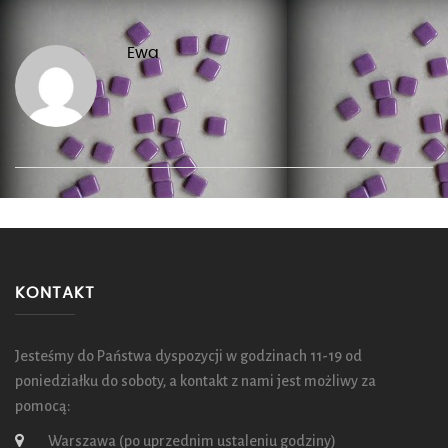
Ewa
KONTAKT
Jesteśmy do Państwa dyspozycji w godzinach 11-19 od
poniedziałku do soboty, a kontakt z nami jest możliwy za
pomocą:
Warszawa (po uprzednim ustaleniu godziny)