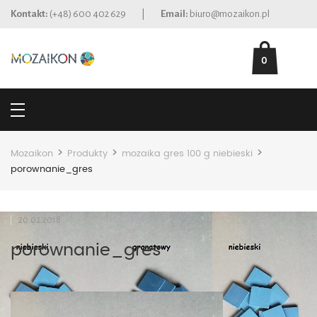
Kontakt:
(+48) 600 402 629
|
Email:
biuro@mozaikon.pl
0
>
>
>
Mozaikon
Produkty
mozaika gres 100 g niebieski
porownanie_gres
20.02.2018
porownanie_gres