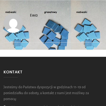
Ewa
KONTAKT
Jesteśmy do Państwa dyspozycji w godzinach 11-19 od
poniedziałku do soboty, a kontakt z nami jest możliwy za
pomocą: