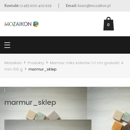
Kontakt:
(+48) 600 402 629
|
Email:
biuro@mozaikon.pl
0
>
>
Mozaikon
Produkty
Marmur miks kolorów 1×1 cm grubość 4
>
mm 100 g
marmur_sklep
16.09.2018
marmur_sklep