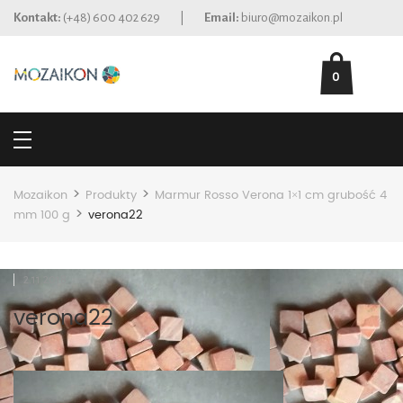
Kontakt:
(+48) 600 402 629
|
Email:
biuro@mozaikon.pl
0
>
>
Mozaikon
Produkty
Marmur Rosso Verona 1×1 cm grubość 4
>
mm 100 g
verona22
2.11.2018
verona22