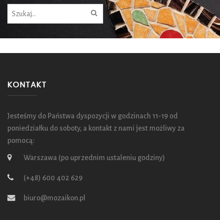
KONTAKT
Jesteśmy do Państwa dyspozycji w godzinach 11-19 od
poniedziałku do soboty, a kontakt z nami jest możliwy za
pomocą:
Warszawa (po uprzednim ustaleniu godziny)
(+48) 600 402 629
biuro@mozaikon.pl