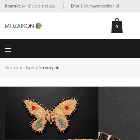
Kontakt:
(+48) 600 402 629
|
Email:
biuro@mozaikon.pl
0
>
>
Mozaikon
Inspiracje
motylek