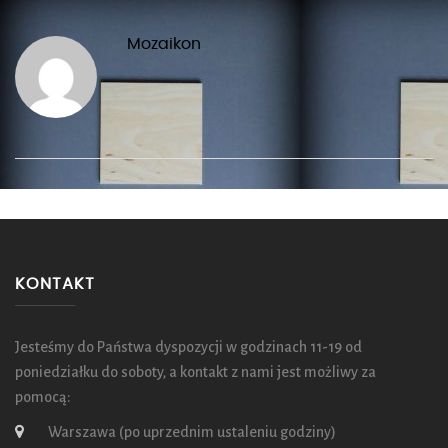
Mozaikon
KONTAKT
Jesteśmy do Państwa dyspozycji w godzinach 11-19 od
poniedziałku do soboty, a kontakt z nami jest możliwy za
pomocą:
Warszawa (po uprzednim ustaleniu godziny)