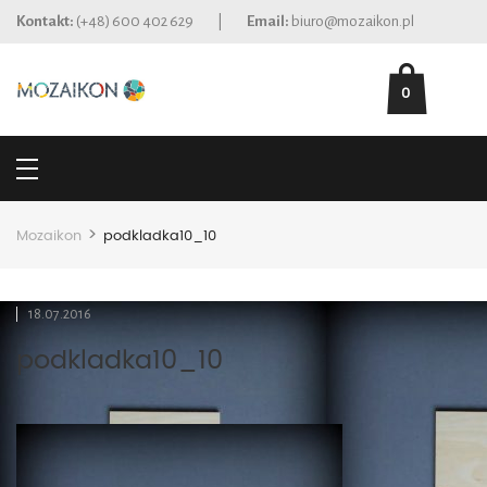
Kontakt:
(+48) 600 402 629
|
Email:
biuro@mozaikon.pl
0
>
Mozaikon
podkladka10_10
18.07.2016
podkladka10_10