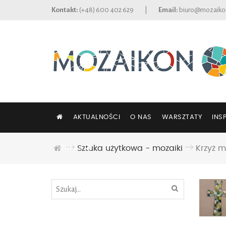
Kontakt:
(+48) 600 402 629
|
Email:
biuro@mozaiko
AKTUALNOŚCI
O NAS
WARSZTATY
INS
SZUKAJ
Sztuka użytkowa - mozaiki
Krzyż m