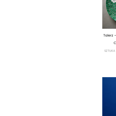
Talerz 
C
SZTUKA