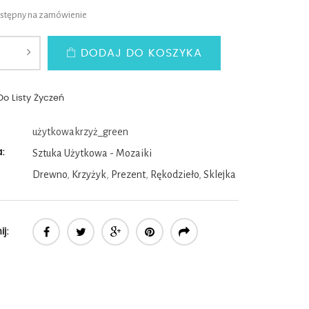
ostępny na zamówienie
DODAJ DO KOSZYKA
Do Listy Życzeń
użytkowakrzyż_green
a:
Sztuka Użytkowa - Mozaiki
Drewno
,
Krzyżyk
,
Prezent
,
Rękodzieło
,
Sklejka
j: