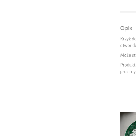
Opis
Krzyż d
otwór d
Może st
Produkt
prosimy