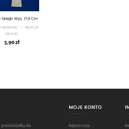
e Sklejki Wys. 17,4 Cm
-
D MOZAIKĘ
BAZY ZE
SKLEJKI
3,90
zł
MOJE KONTO
I
 poniedziałku do
Rejestracja
R