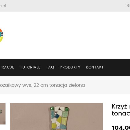
n.pl
R
PIRACJE
TUTORIALE
FAQ
PRODUKTY
KONTAKT
ozaikowy wys. 22 cm tonacja zielona
Krzyż
tonac
104,