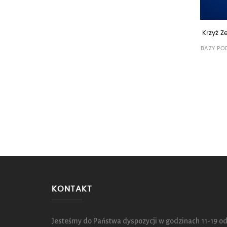
Krzyż Z
BAZY PO
KONTAKT
Jesteśmy do Państwa dyspozycji w godzinach 11-19 od