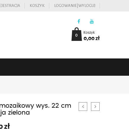
EJESTRACJA
KOSZYK
LOGOWANIE|WYLOGUJ
Koszyk
0
0,00
zł
 mozaikowy wys. 22 cm
ja zielona
00
zł