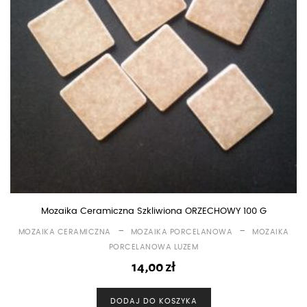
Mozaika Ceramiczna Szkliwiona ORZECHOWY 100 G
-
-
MOZAIKA CERAMICZNA
MOZAIKA PORCELANOWA
MOZAIKA
PORCELANOWA LUZEM
14,00
zł
DODAJ DO KOSZYKA