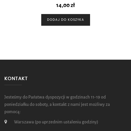
14,00
zł
DODAJ DO KOSZYKA
KONTAKT
Jesteśmy do Państwa dyspozycji w godzinach 11-19 od
poniedziałku do soboty, a kontakt z nami jest możliwy za
pomocą:
Warszawa (po uprzednim ustaleniu godziny)