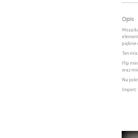
Opis
Mozaika 
elementó
pięknie 
Ten mix 
Flip min
oraz mi
Na pokry
Import: