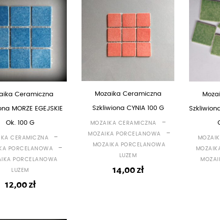
Mozaika Ceramiczna
aika Ceramiczna
Moza
Szkliwiona CYNIA 100 G
iona MORZE EGEJSKIE
Szkliwio
-
Ok. 100 G
MOZAIKA CERAMICZNA
-
MOZAIKA PORCELANOWA
-
IKA CERAMICZNA
MOZAIK
MOZAIKA PORCELANOWA
-
KA PORCELANOWA
MOZAIK
LUZEM
AIKA PORCELANOWA
MOZAI
14,00
zł
LUZEM
12,00
zł