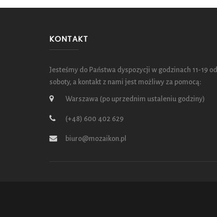
KONTAKT
Jesteśmy do Państwa dyspozycji w godzinach 11-19 od
soboty, a kontakt z nami jest możliwy za pomocą:
Warszawa (po uprzednim ustaleniu godziny)
(+48) 600 402 629
biuro@mozaikon.pl