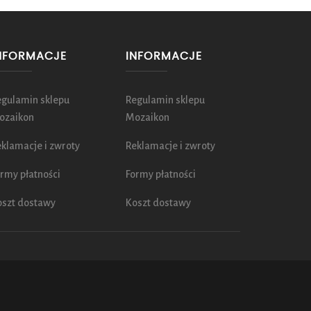
NFORMACJE
INFORMACJE
egulamin sklepu
Regulamin sklepu
ozaikon
Mozaikon
klamacje i zwroty
Reklamacje i zwroty
rmy płatności
Formy płatności
oszt dostawy
Koszt dostawy