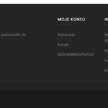
MOJE KONTO
I
 poniedziałku do
Rejestracja
R
M
Koszyk
Re
LOGOWANIE|WYLOGUJ
Fo
K