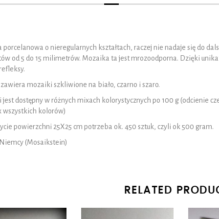
porcelanowa o nieregularnych kształtach, raczej nie nadaje się do da
w od 5 do 15 milimetrów. Mozaika ta jest mrozoodporna. Dzięki unikat
refleksy.
zawiera mozaiki szkliwione na biało, czarno i szaro.
i jest dostępny w różnych mixach kolorystycznych po 100 g (odcienie cze
x wszystkich kolorów)
cie powierzchni 25X25 cm potrzeba ok. 450 sztuk, czyli ok 500 gram.
 Niemcy (Mosaikstein)
RELATED PRODU