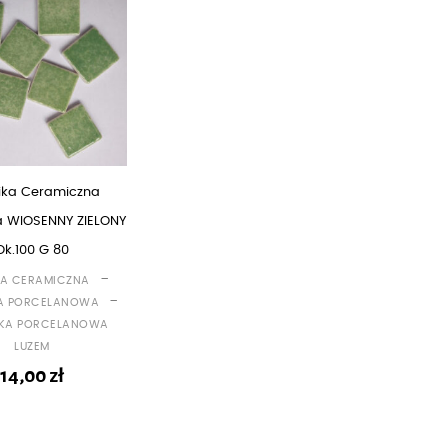
ika Ceramiczna
na WIOSENNY ZIELONY
Ok.100 G 80
-
A CERAMICZNA
-
A PORCELANOWA
KA PORCELANOWA
LUZEM
14,00
zł