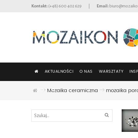
Kontakt:
(+48) 600 402 629
|
Email:
biuro@mozaiko
AKTUALNOŚCI
O NAS
WARSZTATY
INS
SZUKAJ
Mozaika ceramiczna
mozaika por