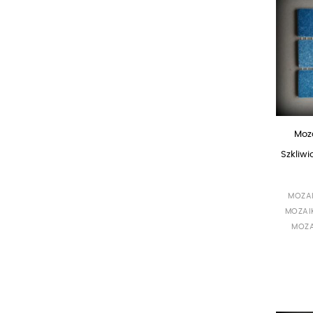
Moz
Szkliw
MOZA
MOZAI
MOZ