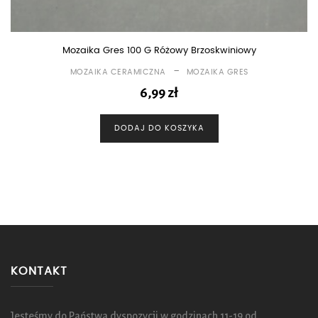
Mozaika Gres 100 G Różowy Brzoskwiniowy
-
MOZAIKA CERAMICZNA
MOZAIKA GRES
6,99
zł
DODAJ DO KOSZYKA
KONTAKT
Jesteśmy do Państwa dyspozycji w godzinach 11-19 od