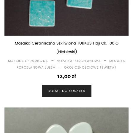
Mozaika Ceramiczna Szkliwiona TURKUS Fidji Ok. 100 G
(niebieski)
-
-
MOZAIKA CERAMICZNA
MOZAIKA PORCELANOWA
MOZAIKA
-
PORCELANOWA LUZEM
OKOLICZNOŚCIOWE (ŚWIĘTA)
12,00
zł
DODAJ DO KOSZYKA