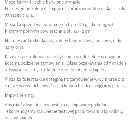
Mozaika mini – szkło barwione w masie.
Poszczególne kolory dostępne na zamówienie. Nie nadaje się do
dalszego cięcia.
Mozaika sprzedawana w paczkach po 100 g, około 145 sztuk.
Kilogram pokrywa powierzchnię ok. 42×42 cm.
Na mieszankę składają się kolory: bladoróżowy, brązowy, rudy,
jasny brąz.
Każdy z tych kolorów może być kupiony oddzielnie w dowolnej
ilości na oddzielne zamówienie. Okres oczekiwania od 7 dni do 1
miesiąca, prosimy o ustalenie mailem przed zakupem.
Mozaika ta jest także dostępna na zamówienie w wymiarze 2×2
cm, we wszystkich powyższych kolorach (jak na zdjęciu w galerii).
Import: Niemcy
Aby mieć absolutną pewność, co do kupowanego koloru
rekomendujemy zakupienie testowej partii towaru, aby uniknąć
niespodzianek.