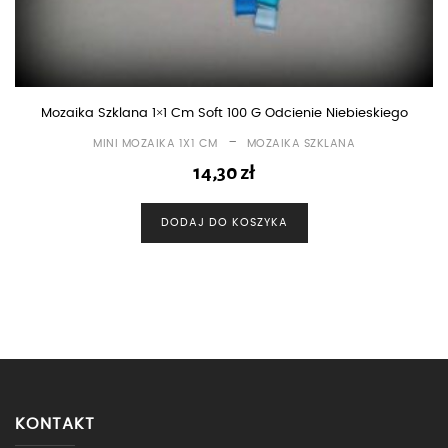
Mozaika Szklana 1×1 Cm Soft 100 G Odcienie Niebieskiego
-
MINI MOZAIKA 1X1 CM
MOZAIKA SZKLANA
14,30
zł
DODAJ DO KOSZYKA
KONTAKT