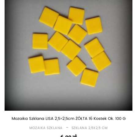
Mozaika Szklana LISA 2,5×2,5cm ŻÓŁTA 16 Kostek Ok. 100 G
-
MOZAIKA SZKLANA
SZKLANA 2,5X2,5 CM
6,99
zł