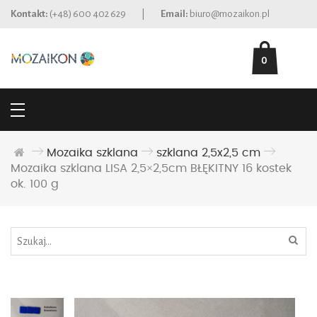
Kontakt:
(+48) 600 402 629
|
Email:
biuro@mozaikon.pl
0
Mozaika szklana
szklana 2,5x2,5 cm
Mozaika szklana LISA 2,5×2,5cm BŁĘKITNY 16 kostek
ok. 100 g