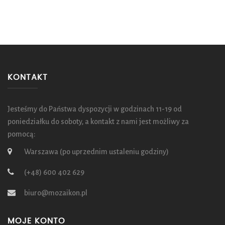
KONTAKT
Jesteśmy do Państwa dyspozycji w godzinach 11-19 od
poniedziałku do soboty, a kontakt z nami jest możliwy za
pomocą:
Warszawa (po uprzednim ustaleniu godziny)
(+48) 600 402 629
biuro@mozaikon.pl
MOJE KONTO