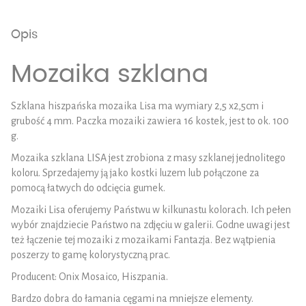
Opis
Mozaika szklana
Szklana hiszpańska mozaika Lisa ma wymiary 2,5 x2,5cm i
grubość 4 mm. Paczka mozaiki zawiera 16 kostek, jest to ok. 100
g.
Mozaika szklana LISA jest zrobiona z masy szklanej jednolitego
koloru. Sprzedajemy ją jako kostki luzem lub połączone za
pomocą łatwych do odcięcia gumek.
Mozaiki Lisa oferujemy Państwu w kilkunastu kolorach. Ich pełen
wybór znajdziecie Państwo na zdjęciu w galerii. Godne uwagi jest
też łączenie tej mozaiki z mozaikami Fantazja. Bez wątpienia
poszerzy to gamę kolorystyczną prac.
Producent: Onix Mosaico, Hiszpania.
Bardzo dobra do łamania cęgami na mniejsze elementy.