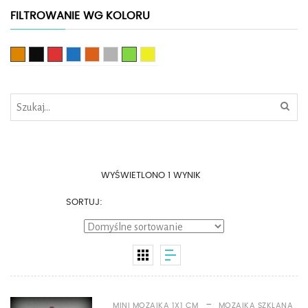
FILTROWANIE WG KOLORU
Brązowy
Czarny
Czerwony
Niebieski
Pomarańczowy
Srebrny
Zielony
Żółty
WYŚWIETLONO 1 WYNIK
SORTUJ:
-
MINI MOZAIKA 1X1 CM
MOZAIKA SZKLANA