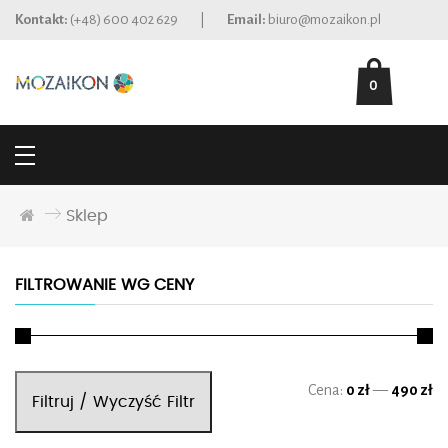
Kontakt:
(+48) 600 402 629
|
Email:
biuro@mozaikon.pl
0
Sklep
FILTROWANIE WG CENY
Ce
Ce
Cena:
0 zł
—
490 zł
Filtruj / Wyczyść Filtr
mi
ma