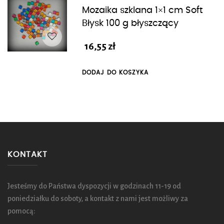
Mozaika szklana 1×1 cm Soft
Błysk 100 g błyszczący
16,55
zł
DODAJ DO KOSZYKA
KONTAKT
Jesteśmy do Państwa dyspozycji w godzinach 11-19 od
poniedziałku do soboty, a kontakt z nami jest możliwy za
pomocą: