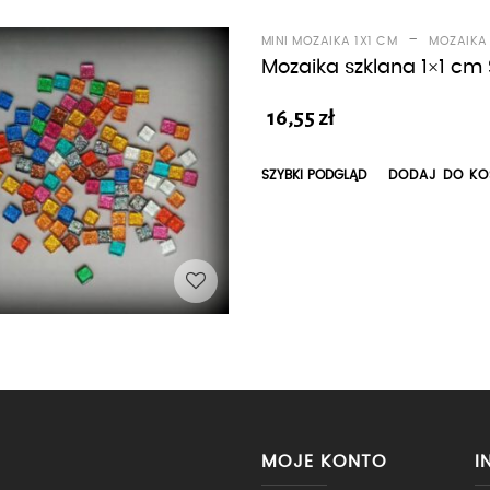
-
MINI MOZAIKA 1X1 CM
MOZAIKA
Mozaika szklana 1×1 cm 
16,55
zł
SZYBKI PODGLĄD
DODAJ DO KO
MOJE KONTO
I