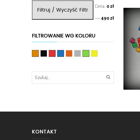
Cena
Cena
Cena:
0 zł
Filtruj / Wyczyść Filtr
min.
maks.
—
490 zł
FILTROWANIE WG KOLORU
Brązowy
Czarny
Czerwony
Niebieski
Pomarańczowy
Srebrny
Zielony
Żółty
KONTAKT