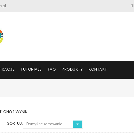
n.pl
R
PIRACJE
TUTORIALE
FAQ
PRODUKTY
KONTAKT
LONO 1 WYNIK
SORTUJ:
Domyślne sortowanie