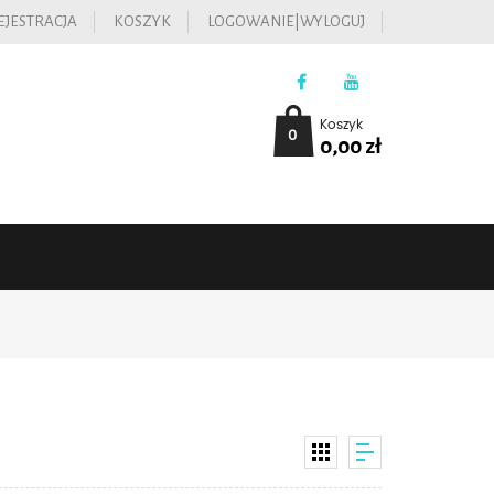
EJESTRACJA
KOSZYK
LOGOWANIE|WYLOGUJ
Koszyk
0
0,00
zł