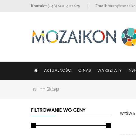
Kontakt:
(+48) 600 402 629
|
Email:
biuro@mozaiko
AKTUALNOŚCI
O NAS
WARSZTATY
INS
SZUKAJ
Sklep
FILTROWANIE WG CENY
WYŚWIET