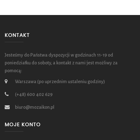
KONTAKT
Jesteśmy do Państwa dyspozycji w godzinach 11-19 od
poniedziałku do soboty, a kontakt z nami jest możliwy za
pomocą:
Warszawa (po uprzednim ustaleniu godziny)
(+48) 600 402 629
biuro@mozaikon.pl
MOJE KONTO