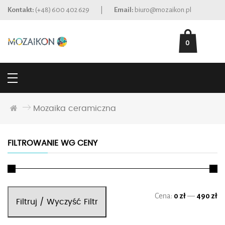
Kontakt:
(+48) 600 402 629
|
Email:
biuro@mozaikon.pl
0
Mozaika ceramiczna
FILTROWANIE WG CENY
Ce
Ce
Cena:
0 zł
—
490 zł
Filtruj / Wyczyść Filtr
mi
ma