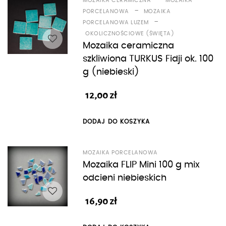
MOZAIKA CERAMICZNA
MOZAIKA
-
PORCELANOWA
MOZAIKA
-
PORCELANOWA LUZEM
OKOLICZNOŚCIOWE (ŚWIĘTA)
Mozaika ceramiczna
szkliwiona TURKUS Fidji ok. 100
g (niebieski)
12,00
zł
DODAJ DO KOSZYKA
MOZAIKA PORCELANOWA
Mozaika FLIP Mini 100 g mix
odcieni niebieskich
16,90
zł