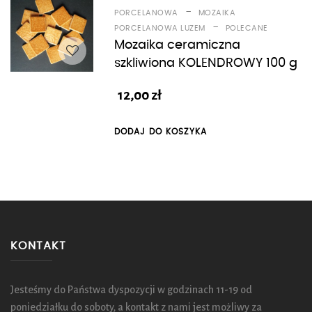
-
PORCELANOWA
MOZAIKA
-
PORCELANOWA LUZEM
POLECANE
Mozaika ceramiczna
szkliwiona KOLENDROWY 100 g
12,00
zł
DODAJ DO KOSZYKA
KONTAKT
Jesteśmy do Państwa dyspozycji w godzinach 11-19 od
poniedziałku do soboty, a kontakt z nami jest możliwy za