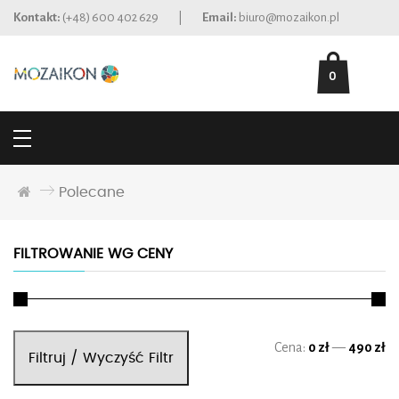
Kontakt:
(+48) 600 402 629
|
Email:
biuro@mozaikon.pl
0
Polecane
FILTROWANIE WG CENY
Ce
Ce
Cena:
0 zł
—
490 zł
Filtruj / Wyczyść Filtr
mi
ma