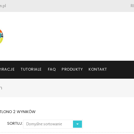
n.pl
R
PIRACJE
TUTORIALE
FAQ
PRODUKTY
KONTAKT
m
TLONO 2 WYNIKÓW
SORTUJ:
Domyślne sortowanie