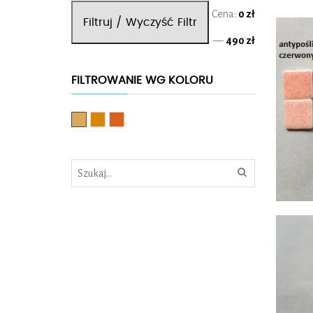
Cena
Cena
Cena:
0 zł
Filtruj / Wyczyść Filtr
min.
maks.
—
490 zł
FILTROWANIE WG KOLORU
Beżowy
Brązowy
Pomarańczowy