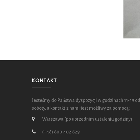
KONTAKT
Jesteśmy do Państwa dyspozycji w godzinach 11-19 od
soboty, a kontakt z nami jest możliwy za pomocą:
Warszawa (po uprzednim ustaleniu godziny)
(+48) 600 402 629