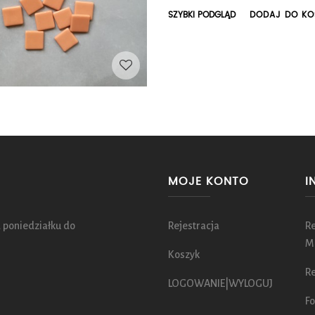
SZYBKI PODGLĄD
DODAJ DO KO
MOJE KONTO
I
 poniedziałku do
Rejestracja
R
M
Koszyk
Re
LOGOWANIE|WYLOGUJ
Fo