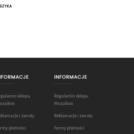
SZYKA
NFORMACJE
INFORMACJE
egulamin sklepu
Regulamin sklepu
ozaikon
Mozaikon
klamacje i zwroty
Reklamacje i zwroty
rmy płatności
Formy płatności