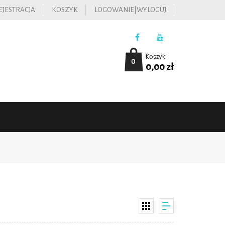
EJESTRACJA
KOSZYK
LOGOWANIE|WYLOGUJ
Koszyk
0
0,00
zł