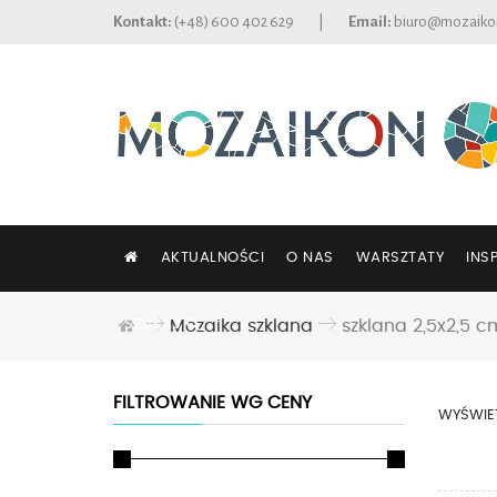
Kontakt:
(+48) 600 402 629
|
Email:
biuro@mozaiko
AKTUALNOŚCI
O NAS
WARSZTATY
INS
SZUKAJ
Mozaika szklana
szklana 2,5x2,5 c
FILTROWANIE WG CENY
WYŚWIE