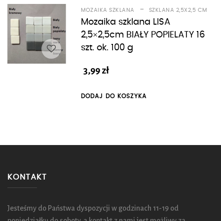
-
MOZAIKA SZKLANA
SZKLANA 2,5X2,5 CM
Mozaika szklana LISA
2,5×2,5cm BIAŁY POPIELATY 16
szt. ok. 100 g
3,99
zł
DODAJ DO KOSZYKA
KONTAKT
Jesteśmy do Państwa dyspozycji w godzinach 11-19 od
poniedziałku do soboty, a kontakt z nami jest możliwy za