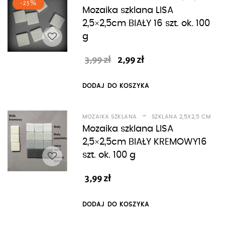
-25%
Mozaika szklana LISA
2,5×2,5cm BIAŁY 16 szt. ok. 100
g
Pierwotna
Aktualna
3,99
zł
2,99
zł
cena
cena
wynosiła:
wynosi:
DODAJ DO KOSZYKA
3,99 zł.
2,99 zł.
-
MOZAIKA SZKLANA
SZKLANA 2,5X2,5 CM
Mozaika szklana LISA
2,5×2,5cm BIAŁY KREMOWY16
szt. ok. 100 g
3,99
zł
DODAJ DO KOSZYKA