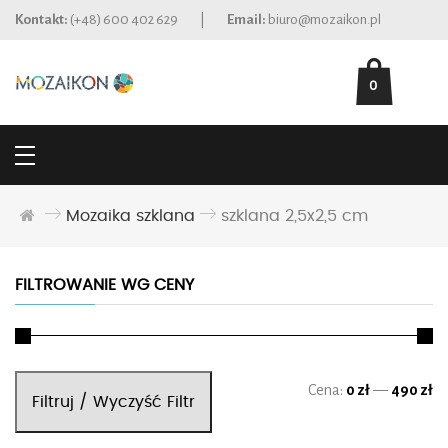
Kontakt:
(+48) 600 402 629
|
Email:
biuro@mozaikon.pl
0
Mozaika szklana
szklana 2,5x2,5 cm
FILTROWANIE WG CENY
Ce
Ce
Cena:
0 zł
—
490 zł
Filtruj / Wyczyść Filtr
mi
ma