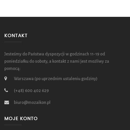
KONTAKT
Jesteśmy do Państwa dyspozycji w godzinach 11-19 od
poniedziałku do soboty, a kontakt z nami jest możliwy za
pomocą:
Warszawa (po uprzednim ustaleniu godziny)
(+48) 600 402 629
biuro@mozaikon.pl
MOJE KONTO