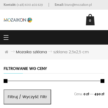
Kontakt:
(+48) 600 402 629
|
Email:
biuro@mozaikon.pl
0
Mozaika szklana
szklana 2,5x2,5 cm
FILTROWANIE WG CENY
Ce
Ce
Cena:
0 zł
—
490 zł
Filtruj / Wyczyść Filtr
mi
ma