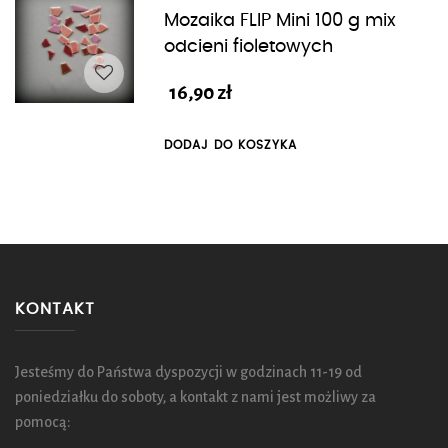
Mozaika FLIP Mini 100 g mix
odcieni fioletowych
16,90
zł
DODAJ DO KOSZYKA
KONTAKT
Jesteśmy do Państwa dyspozycji w godzinach 11-19 od
poniedziałku do soboty, a kontakt z nami jest możliwy za
pomocą: