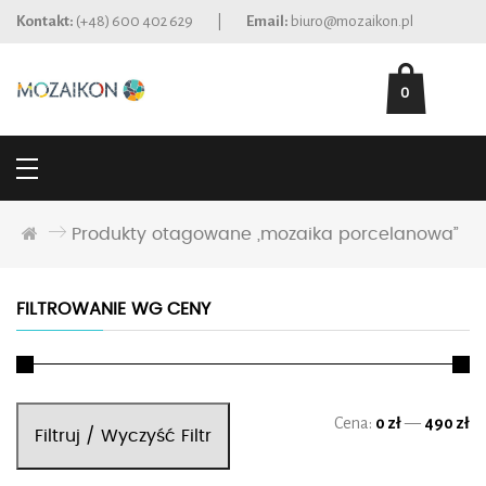
Kontakt:
(+48) 600 402 629
|
Email:
biuro@mozaikon.pl
0
Produkty otagowane „mozaika porcelanowa”
FILTROWANIE WG CENY
Ce
Ce
Cena:
0 zł
—
490 zł
Filtruj / Wyczyść Filtr
mi
ma