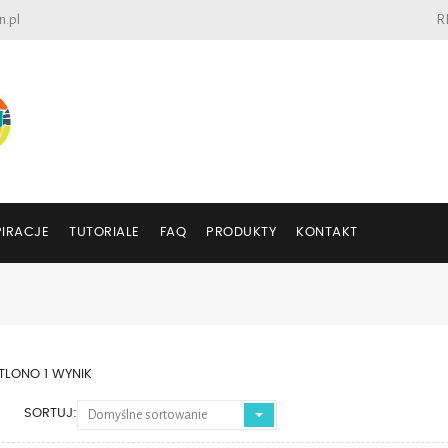
n.pl
R
PIRACJE
TUTORIALE
FAQ
PRODUKTY
KONTAKT
LONO 1 WYNIK
SORTUJ:
Domyślne sortowanie