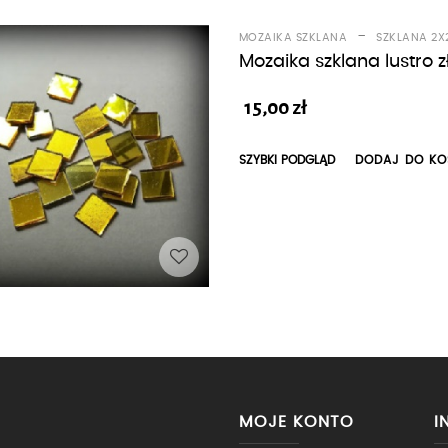
-
MOZAIKA SZKLANA
SZKLANA 2X
Mozaika szklana lustro 
15,00
zł
SZYBKI PODGLĄD
DODAJ DO KO
MOJE KONTO
I