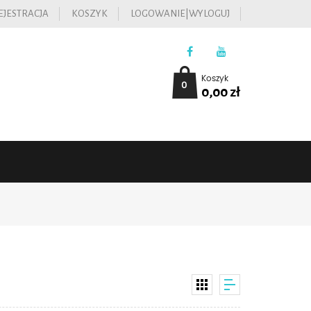
EJESTRACJA
KOSZYK
LOGOWANIE|WYLOGUJ
Koszyk
0
0,00
zł