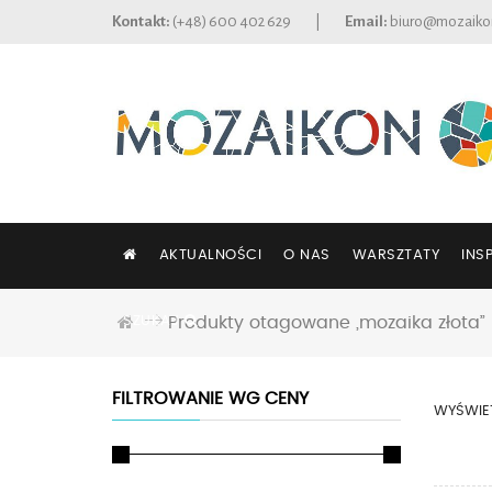
Kontakt:
(+48) 600 402 629
|
Email:
biuro@mozaiko
AKTUALNOŚCI
O NAS
WARSZTATY
INS
SZUKAJ
Produkty otagowane „mozaika złota”
FILTROWANIE WG CENY
WYŚWIET