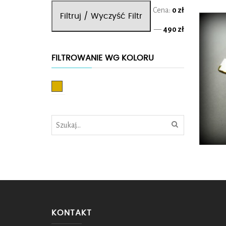
Cena
Cena
Cena:
0 zł
Filtruj / Wyczyść Filtr
min.
maks.
—
490 zł
FILTROWANIE WG KOLORU
Złoty
KONTAKT