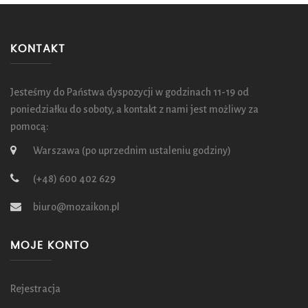
KONTAKT
Jesteśmy do Państwa dyspozycji w godzinach 11-19 od
poniedziałku do soboty, a kontakt z nami jest możliwy za
pomocą:
Warszawa (po uprzednim ustaleniu godziny)
(+48) 600 402 629
biuro@mozaikon.pl
MOJE KONTO
Rejestracja