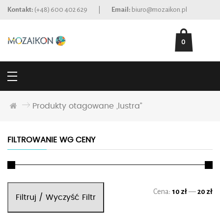
Kontakt:
(+48) 600 402 629
|
Email:
biuro@mozaikon.pl
0
Produkty otagowane „lustra”
FILTROWANIE WG CENY
Ce
Ce
Cena:
10 zł
—
20 zł
Filtruj / Wyczyść Filtr
mi
ma