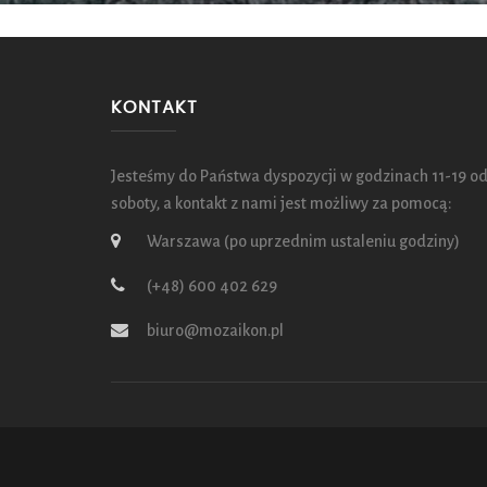
KONTAKT
Jesteśmy do Państwa dyspozycji w godzinach 11-19 od
soboty, a kontakt z nami jest możliwy za pomocą:
Warszawa (po uprzednim ustaleniu godziny)
(+48) 600 402 629
biuro@mozaikon.pl