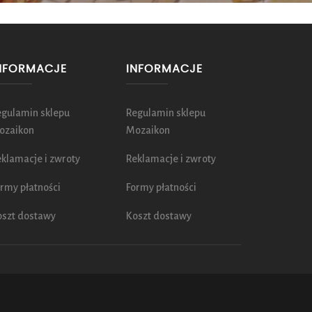
NFORMACJE
INFORMACJE
egulamin sklepu
Regulamin sklepu
ozaikon
Mozaikon
klamacje i zwroty
Reklamacje i zwroty
rmy płatności
Formy płatności
oszt dostawy
Koszt dostawy