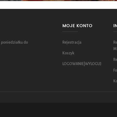
MOJE KONTO
I
 poniedziałku do
Rejestracja
R
M
Koszyk
Re
LOGOWANIE|WYLOGUJ
Fo
K