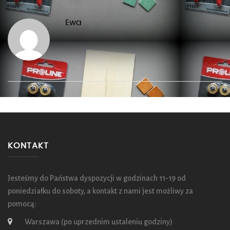
Ewa
KONTAKT
Jesteśmy do Państwa dyspozycji w godzinach 11-19 od
poniedziałku do soboty, a kontakt z nami jest możliwy za
pomocą:
Warszawa (po uprzednim ustaleniu godziny)