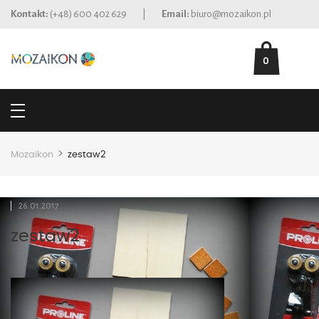
Kontakt:
(+48) 600 402 629
|
Email:
biuro@mozaikon.pl
0
>
Mozaikon
zestaw2
26.01.2017
zestaw2