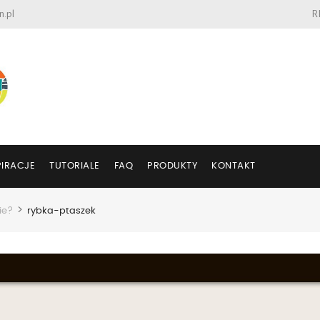
n.pl
R
PIRACJE
TUTORIALE
FAQ
PRODUKTY
KONTAKT
>
ie?
rybka-ptaszek