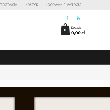
EJESTRACJA
KOSZYK
LOGOWANIE|WYLOGUJ
Koszyk
0
0,00
zł