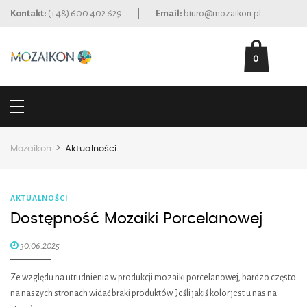
Kontakt:
(+48) 600 402 629
|
Email:
biuro@mozaikon.pl
0
>
Mozaikon
Aktualności
AKTUALNOŚCI
Dostępność Mozaiki Porcelanowej
30.06.2025
Ze względu na utrudnienia w produkcji mozaiki porcelanowej, bardzo często
na naszych stronach widać braki produktów. Jeśli jakiś kolor jest u nas na