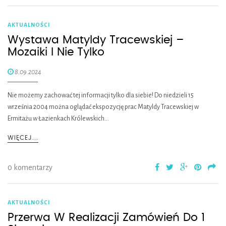
AKTUALNOŚCI
Wystawa Matyldy Tracewskiej –
Mozaiki I Nie Tylko
8.09.2024
Nie możemy zachować tej informacji tylko dla siebie! Do niedzieli 15
września 2004 można oglądać ekspozycję prac Matyldy Tracewskiej w
Ermitażu w Łazienkach Królewskich…
WIĘCEJ...
0 komentarzy
AKTUALNOŚCI
Przerwa W Realizacji Zamówień Do 1