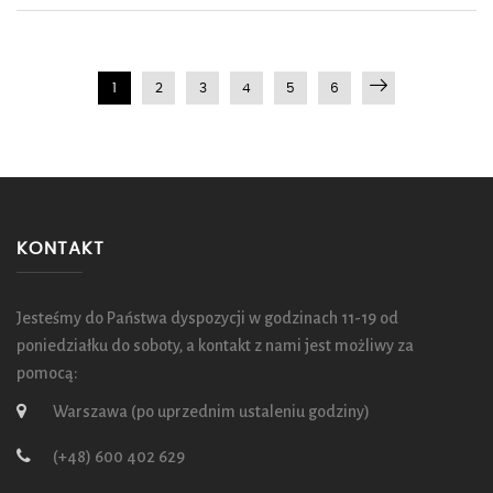
1
2
3
4
5
6
KONTAKT
Jesteśmy do Państwa dyspozycji w godzinach 11-19 od
poniedziałku do soboty, a kontakt z nami jest możliwy za
pomocą:
Warszawa (po uprzednim ustaleniu godziny)
(+48) 600 402 629