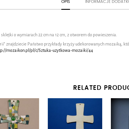
OPIS
INFORMACJE DODAT
 sklejki o wymiarach 22 cm na 12 cm, z otworem do powieszenia.
rii” znajdziecie Państwo przykłady krzyży udekorowanych mozaiką, któ
tp://mozaikon.pl/pl/c/Sztuka-uzytkowa-mozaiki/44
RELATED PRODU