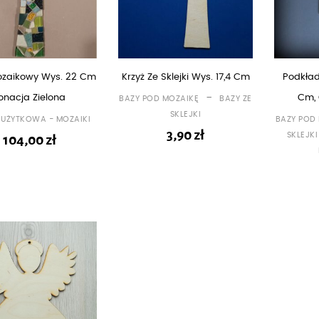
ozaikowy Wys. 22 Cm
Krzyż Ze Sklejki Wys. 17,4 Cm
Podkład
-
onacja Zielona
Cm,
BAZY POD MOZAIKĘ
BAZY ZE
SKLEJKI
 UŻYTKOWA - MOZAIKI
BAZY POD
3,90
zł
SKLEJKI
104,00
zł