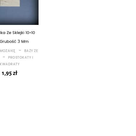
ka Ze Sklejki 10×10
 Grubość 3 Mm
-
 MOZAIKĘ
BAZY ZE
-
PROSTOKATY I
KWADRATY
1,95
zł