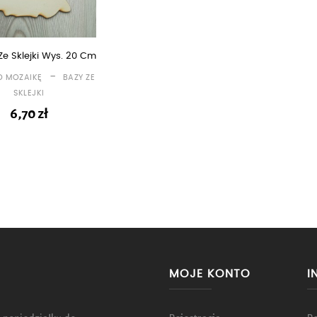
Ze Sklejki Wys. 20 Cm
-
D MOZAIKĘ
BAZY ZE
SKLEJKI
6,70
zł
MOJE KONTO
I