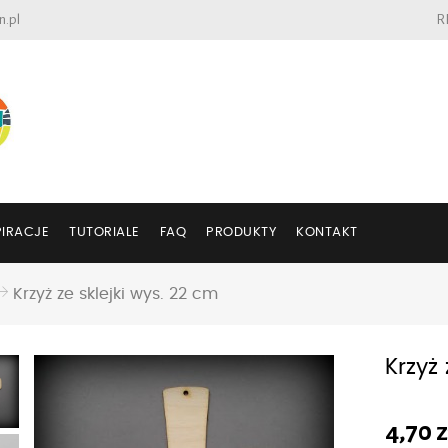
n.pl
R
PIRACJE
TUTORIALE
FAQ
PRODUKTY
KONTAKT
Krzyż ze sklejki wys. 22 cm
Krzyż 
4,70
z