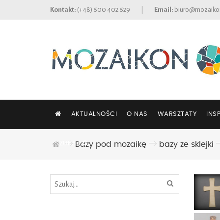
Kontakt:
(+48) 600 402 629
|
Email:
biuro@mozaiko
AKTUALNOŚCI
O NAS
WARSZTATY
INS
SZUKAJ
Bazy pod mozaikę
bazy ze sklejki