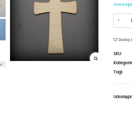
10 w mag
Dodaj 
SKU:
Kategori
Tagi:
Udostępni