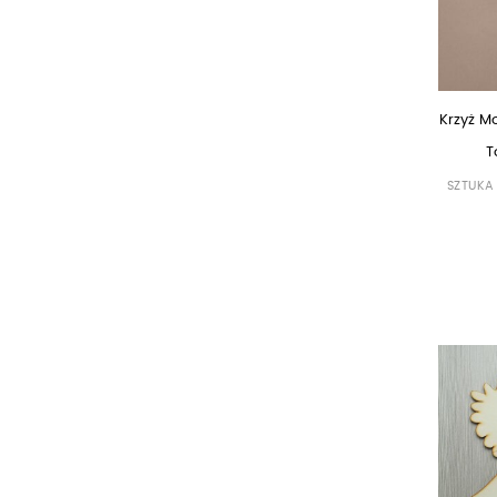
Krzyż M
T
SZTUKA