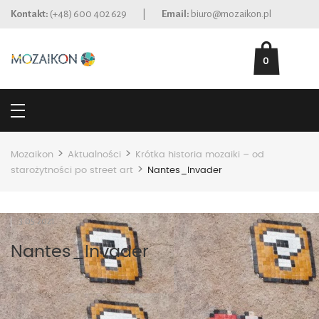
Kontakt:
(+48) 600 402 629
|
Email:
biuro@mozaikon.pl
0
>
>
Mozaikon
Aktualności
Krótka historia mozaiki – od
>
starożytności po street art
Nantes_Invader
3.05.2021
Nantes_Invader