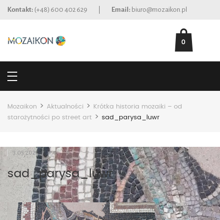
Kontakt:
(+48) 600 402 629
|
Email:
biuro@mozaikon.pl
0
>
>
Mozaikon
Aktualności
Krótka historia mozaiki – od
>
starożytności po street art
sad_parysa_luwr
3.05.2021
sad_parysa_luwr