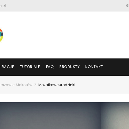
n.pl
R
PIRACJE
TUTORIALE
FAQ
PRODUKTY
KONTAKT
>
arszawie Mokotów
Mozaikoweurodzinki