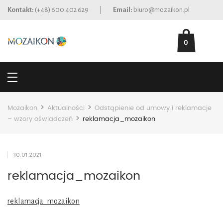
Kontakt:
(+48) 600 402 629
|
Email:
biuro@mozaikon.pl
0
>
>
Mozaikon
Aktualności
Odstąpienie od umowy i reklamacje
>
– wzory oświadczeń
reklamacja_mozaikon
30.01.2021
reklamacja_mozaikon
reklamacja_mozaikon