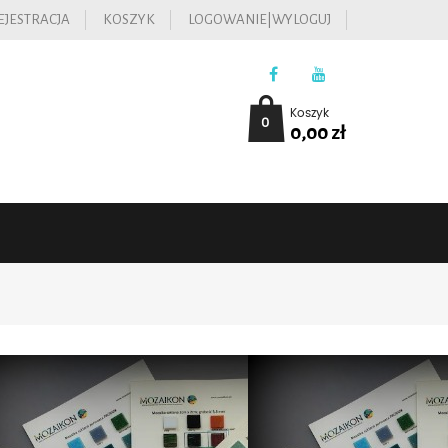
EJESTRACJA
KOSZYK
LOGOWANIE|WYLOGUJ
Koszyk
0
0,00
zł