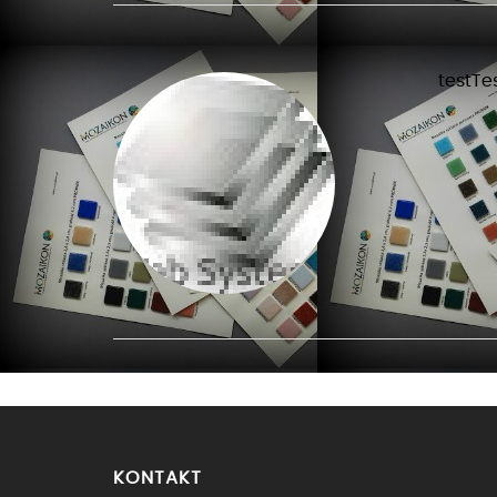
testTe
KONTAKT