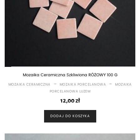
Mozaika Ceramiczna Szkliwiona RÓŻOWY 100 G
-
-
MOZAIKA CERAMICZNA
MOZAIKA PORCELANOWA
MOZAIKA
PORCELANOWA LUZEM
12,00
zł
DODAJ DO KOSZYKA