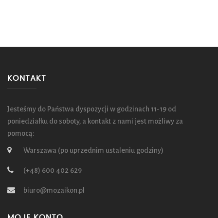
KONTAKT
Jesteśmy do Państwa dyspozycji w godzinach 11-19 od
poniedziałku do soboty, a kontakt z nami jest możliwy za
pomocą:
Warszawa (po uprzednim ustaleniu godziny)
(+48) 600 402 629
biuro@mozaikon.pl
MOJE KONTO