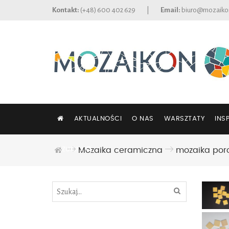
Kontakt:
(+48) 600 402 629
|
Email:
biuro@mozaiko
AKTUALNOŚCI
O NAS
WARSZTATY
INS
SZUKAJ
Mozaika ceramiczna
mozaika por