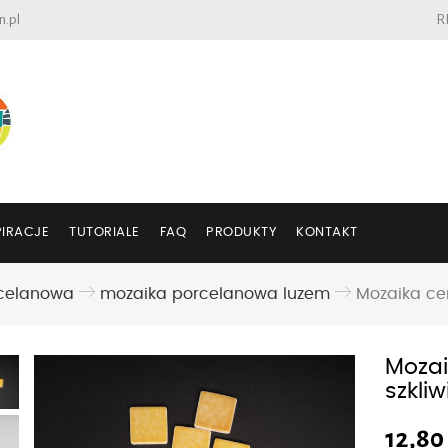
n.pl
R
PIRACJE
TUTORIALE
FAQ
PRODUKTY
KONTAKT
celanowa
mozaika porcelanowa luzem
Mozaika ce
Mozai
szkli
12,8