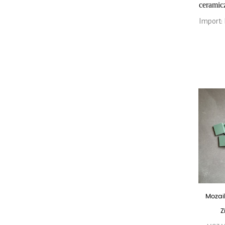
ceramic
Import: 
Mozai
Z