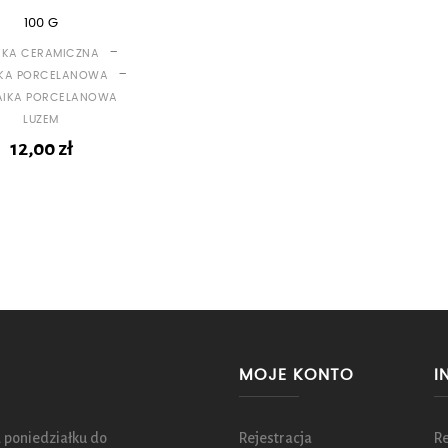
100 G
-
IKA CERAMICZNA
-
KA PORCELANOWA
AIKA PORCELANOWA
LUZEM
12,00
zł
MOJE KONTO
I
 poniedziałku do
Rejestracja
R