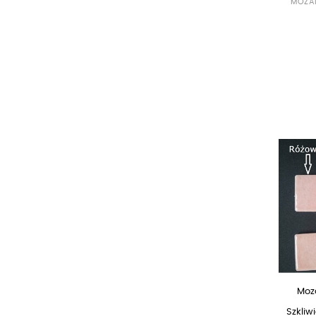
MOZA
Moz
Szkli