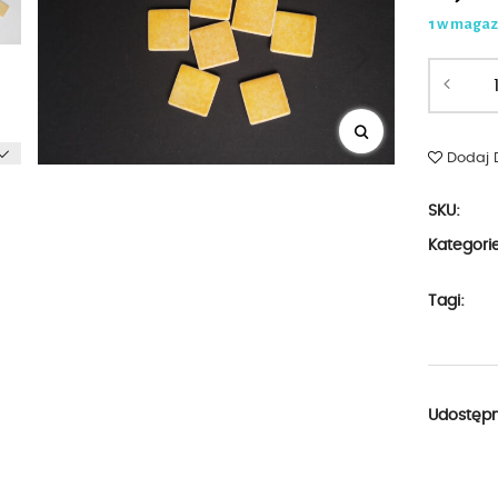
1 w magaz
Dodaj 
SKU:
Kategori
Tagi:
Udostępni