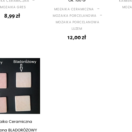
-
Ok. 100 G
IKA CERAMICZNA
KAMIEN
MOZAIKA GRES
MOZA
-
MOZAIKA CERAMICZNA
8,99
zł
-
MOZAIKA PORCELANOWA
MOZAIKA PORCELANOWA
LUZEM
12,00
zł
aika Ceramiczna
wiona BLADORÓŻOWY