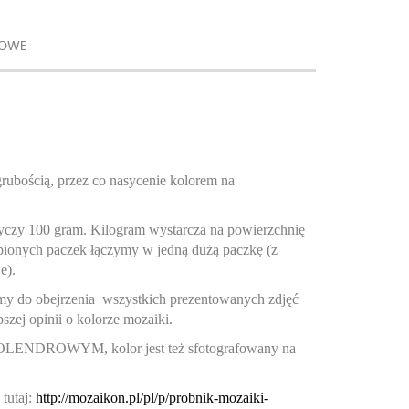
KOWE
grubością, przez co nasycenie kolorem na
tyczy 100 gram. Kilogram wystarcza na powierzchnię
upionych paczek łączymy w jedną dużą paczkę (z
e).
my do obejrzenia wszystkich prezentowanych zdjęć
szej opinii o kolorze mozaiki.
KOLENDROWYM, kolor jest też sfotografowany na
tutaj:
http://mozaikon.pl/pl/p/probnik-mozaiki-