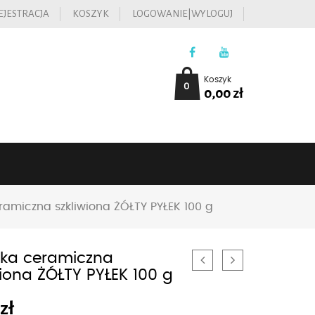
EJESTRACJA
KOSZYK
LOGOWANIE|WYLOGUJ
Koszyk
0
0,00
zł
ramiczna szkliwiona ŻÓŁTY PYŁEK 100 g
ka ceramiczna
wiona ŻÓŁTY PYŁEK 100 g
0
zł