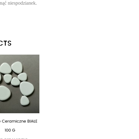
knąć niespodzianek.
CTS
 Ceramiczne BIAŁE
100 G