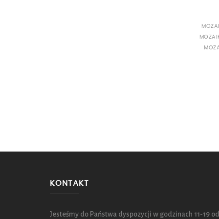
MOZA
MOZAI
MOZ
KONTAKT
Jesteśmy do Państwa dyspozycji w godzinach 11-19 od