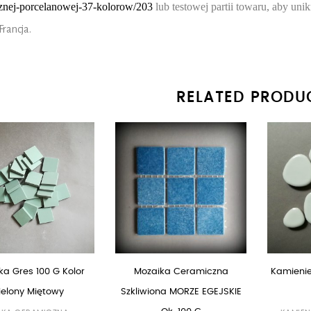
znej-porcelanowej-37-kolorow/203
lub testowej partii towaru, aby uni
Francja.
RELATED PRODU
ka Gres 100 G Kolor
Mozaika Ceramiczna
Kamienie
ielony Miętowy
Szkliwiona MORZE EGEJSKIE