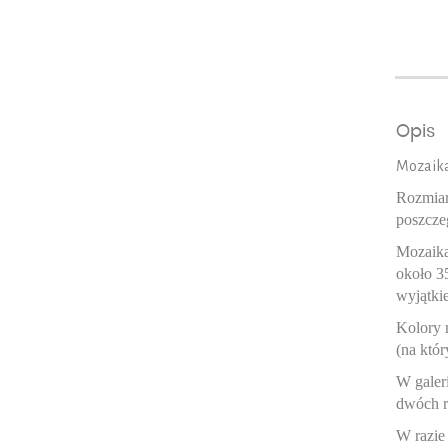
Opis
Mozaika
Rozmiar 
poszczeg
Mozaika
około 3
wyjątki
Kolory 
(na któr
W galer
dwóch r
W razie