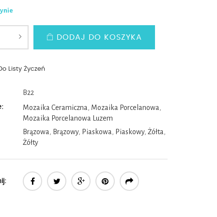
ynie
DODAJ DO KOSZYKA
Do Listy Życzeń
B22
e:
Mozaika Ceramiczna
,
Mozaika Porcelanowa
,
Mozaika Porcelanowa Luzem
Brązowa
,
Brązowy
,
Piaskowa
,
Piaskowy
,
Żółta
,
Żółty
j: