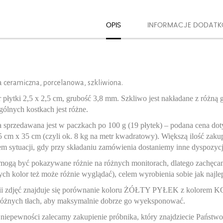
OPIS
INFORMACJE DODAT
 ceramiczna, porcelanowa, szkliwiona.
płytki 2,5 x 2,5 cm, grubość 3,8 mm. Szkliwo jest nakładane z różną 
ólnych kostkach jest różne.
 sprzedawana jest w paczkach po 100 g (19 płytek) – podana cena do
5 cm x 35 cm (czyli ok. 8 kg na metr kwadratowy). Większą ilość zak
em sytuacji, gdy przy składaniu zamówienia dostaniemy inne dyspozycj
mogą być pokazywane różnie na różnych monitorach, dlatego zachęca
ych kolor też może różnie wyglądać), celem wyrobienia sobie jak najlep
ii zdjęć znajduje się porównanie koloru ŻÓŁTY PYŁEK z kolorem 
óżnych tłach, aby maksymalnie dobrze go wyeksponować.
 niepewności zalecamy zakupienie próbnika, który znajdziecie Państwo 