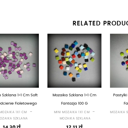
RELATED PRODU
 Szklana 1×1 Cm Soft
Mozaika Szklana 1×1 Cm
Pastylki
Odcienie Fioletowego
Fantazja 100 G
Fa
-
-
 MOZAIKA 1X1 CM
MINI MOZAIKA 1X1 CM
MOZAIKA 
OZAIKA SZKLANA
MOZAIKA SZKLANA
14,30
zł
12,11
zł