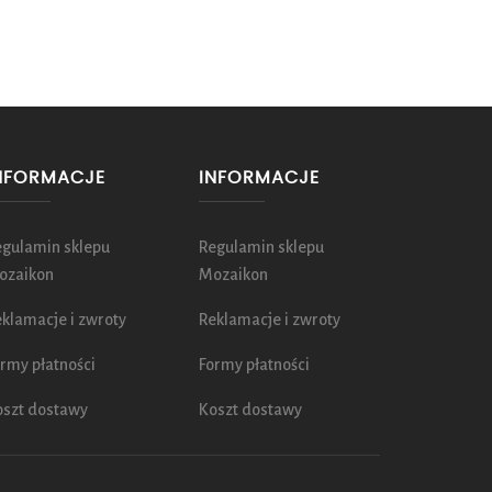
NFORMACJE
INFORMACJE
egulamin sklepu
Regulamin sklepu
ozaikon
Mozaikon
klamacje i zwroty
Reklamacje i zwroty
rmy płatności
Formy płatności
oszt dostawy
Koszt dostawy