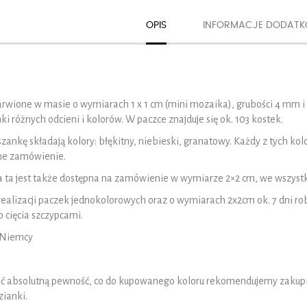
OPIS
INFORMACJE DODAT
arwione w masie o wymiarach 1 x 1 cm (mini mozaika), grubości 4 mm 
i różnych odcieni i kolorów. W paczce znajduje się ok. 103 kostek.
ankę składają kolory: błękitny, niebieski, granatowy. Każdy z tych ko
ne zamówienie.
 ta jest także dostępna na zamówienie w wymiarze 2×2 cm, we wszyst
realizacji paczek jednokolorowych oraz o wymiarach 2x2cm ok. 7 dni r
 cięcia szczypcami.
 Niemcy
ć absolutną pewność, co do kupowanego koloru rekomendujemy zakupieni
zianki.