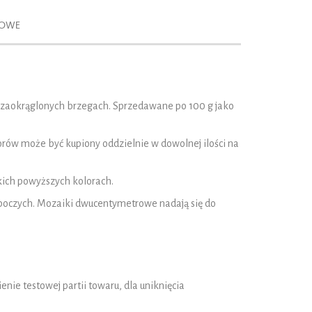
KOWE
i zaokrąglonych brzegach. Sprzedawane po 100 g jako
lorów może być kupiony oddzielnie w dowolnej ilości na
kich powyższych kolorach.
oboczych. Mozaiki dwucentymetrowe nadają się do
e testowej partii towaru, dla uniknięcia