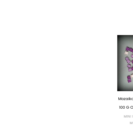
Mozaika
100 G 
MINI
M