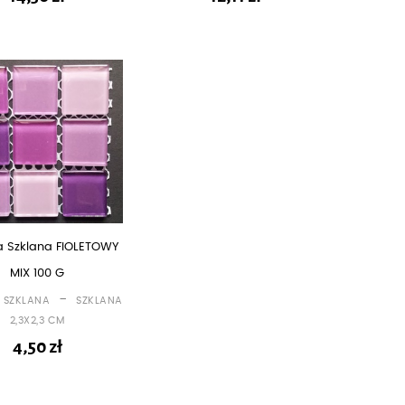
a Szklana FIOLETOWY
MIX 100 G
-
 SZKLANA
SZKLANA
2,3X2,3 CM
4,50
zł