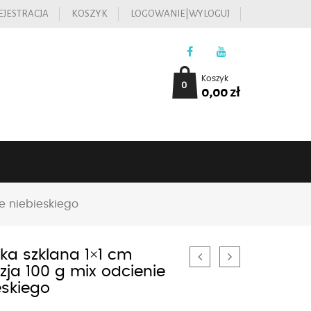
EJESTRACJA
KOSZYK
LOGOWANIE|WYLOGUJ
Koszyk
0
0,00
zł
e niebieskiego
ka szklana 1×1 cm
zja 100 g mix odcienie
eskiego