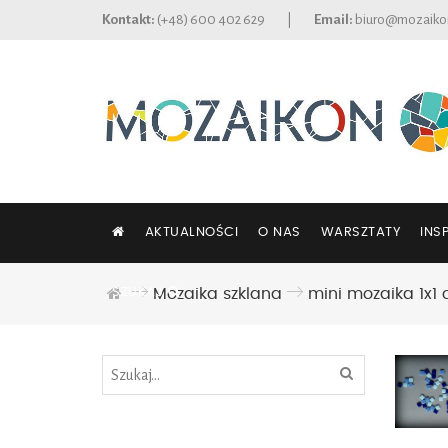
Kontakt:
(+48) 600 402 629
|
Email:
biuro@mozaiko
AKTUALNOŚCI
O NAS
WARSZTATY
INS
SZUKAJ
Mozaika szklana
mini mozaika 1x1