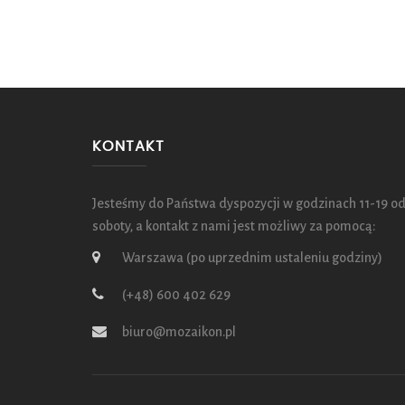
KONTAKT
Jesteśmy do Państwa dyspozycji w godzinach 11-19 od
soboty, a kontakt z nami jest możliwy za pomocą:
Warszawa (po uprzednim ustaleniu godziny)
(+48) 600 402 629
biuro@mozaikon.pl