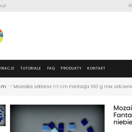
n.pl
R
PIRACJE
TUTORIALE
FAQ
PRODUKTY
KONTAKT
 cm
Mozaika szklana 1×1 cm Fantazja 100 g mix odcieni
Mozai
Fanta
niebi