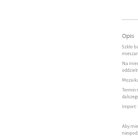
Opis
Szkło b
mieszank
Na miesz
oddziel
Mozaika
Termin 
dalszego
Import:
Aby mie
niespod