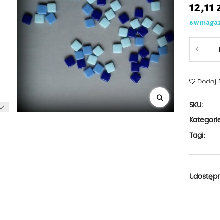
12,11
6 w maga
Dodaj 
SKU:
Kategori
Tagi:
Udostępni