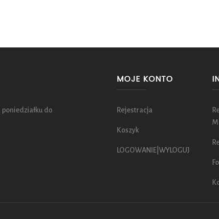
MOJE KONTO
I
 poniedziałku do
Rejestracja
R
M
Koszyk
Re
LOGOWANIE|WYLOGUJ
Fo
K