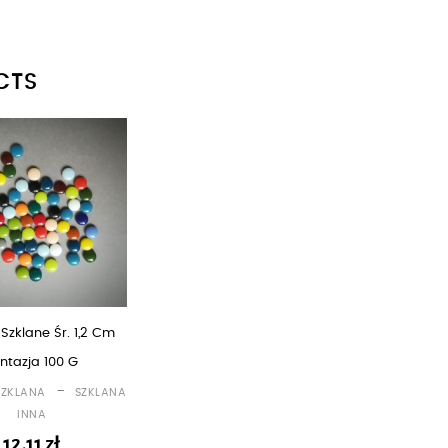
CTS
 Szklane Śr. 1,2 Cm
ntazja 100 G
-
SZKLANA
SZKLANA
INNA
12,11
zł