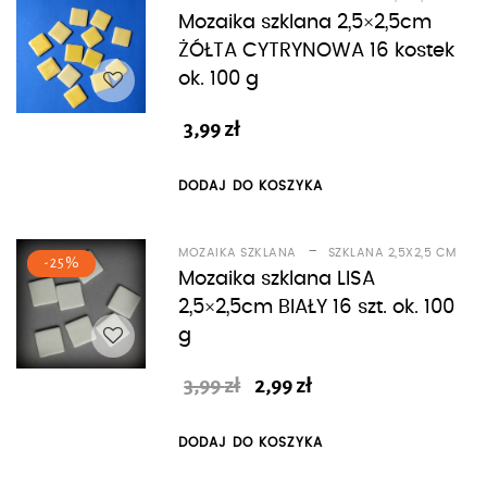
Mozaika szklana 2,5×2,5cm
ŻÓŁTA CYTRYNOWA 16 kostek
ok. 100 g
3,99
zł
DODAJ DO KOSZYKA
-
MOZAIKA SZKLANA
SZKLANA 2,5X2,5 CM
-25%
Mozaika szklana LISA
2,5×2,5cm BIAŁY 16 szt. ok. 100
g
Pierwotna
Aktualna
3,99
zł
2,99
zł
cena
cena
wynosiła:
wynosi:
DODAJ DO KOSZYKA
3,99 zł.
2,99 zł.