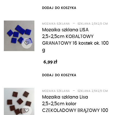
DODAJ DO KOSZYKA
-
MOZAIKA SZKLANA
SZKLANA 2,5X2,5 CM
Mozaika szklana LISA
2,5×2,5cm KOBALTOWY
GRANATOWY 16 kostek ok. 100
g
6,99
zł
DODAJ DO KOSZYKA
-
MOZAIKA SZKLANA
SZKLANA 2,5X2,5 CM
Mozaika szklana Lisa
2,5×2,5cm kolor
CZEKOLADOWY BRĄZOWY 100