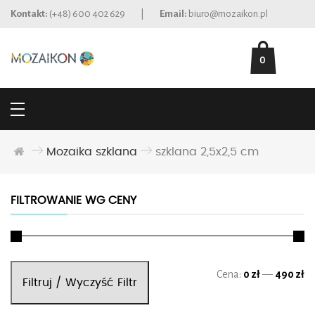
Kontakt:
(+48) 600 402 629
|
Email:
biuro@mozaikon.pl
0
Mozaika szklana
szklana 2,5x2,5 cm
FILTROWANIE WG CENY
Ce
Ce
Cena:
0 zł
—
490 zł
Filtruj / Wyczyść Filtr
mi
ma