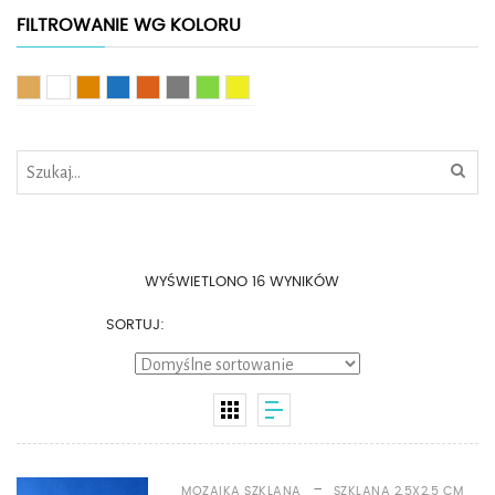
FILTROWANIE WG KOLORU
Beżowy
Biały
Brązowy
Niebieski
Pomarańczowy
Szary
Zielony
Żółty
WYŚWIETLONO 16 WYNIKÓW
SORTUJ:
-
MOZAIKA SZKLANA
SZKLANA 2,5X2,5 CM