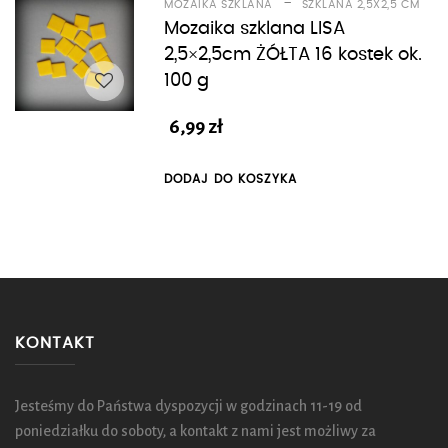
-
MOZAIKA SZKLANA
SZKLANA 2,5X2,5 CM
Mozaika szklana LISA
2,5×2,5cm ŻÓŁTA 16 kostek ok.
100 g
6,99
zł
DODAJ DO KOSZYKA
KONTAKT
Jesteśmy do Państwa dyspozycji w godzinach 11-19 od
poniedziałku do soboty, a kontakt z nami jest możliwy za