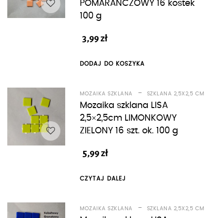
POMARAŃCZOWY 16 kostek
100 g
3,99
zł
DODAJ DO KOSZYKA
-
MOZAIKA SZKLANA
SZKLANA 2,5X2,5 CM
Mozaika szklana LISA
2,5×2,5cm LIMONKOWY
ZIELONY 16 szt. ok. 100 g
5,99
zł
CZYTAJ DALEJ
-
MOZAIKA SZKLANA
SZKLANA 2,5X2,5 CM