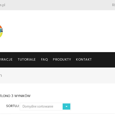
n.pl
R
PIRACJE
TUTORIALE
FAQ
PRODUKTY
KONTAKT
m
TLONO 3 WYNIKÓW
SORTUJ:
Domyślne sortowanie