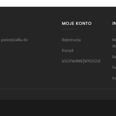
MOJE KONTO
I
 poniedziałku do
Rejestracja
R
M
Koszyk
Re
LOGOWANIE|WYLOGUJ
Fo
K