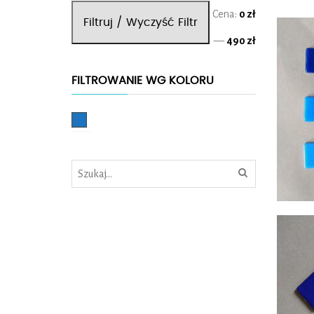
Cena
Cena
Cena:
0 zł
Filtruj / Wyczyść Filtr
min.
maks.
—
490 zł
FILTROWANIE WG KOLORU
Niebieski