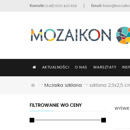
Kontakt:
(+48) 600 402 629
|
Email:
biuro@mozaiko
AKTUALNOŚCI
O NAS
WARSZTATY
INS
SZUKAJ
Mozaika szklana
szklana 2,5x2,5 c
FILTROWANIE WG CENY
WYŚWIE