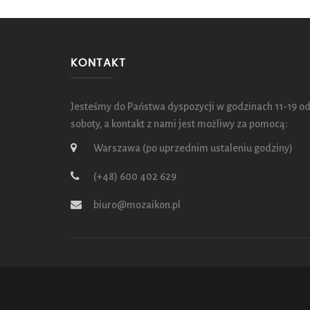
KONTAKT
Jesteśmy do Państwa dyspozycji w godzinach 11-19 od
soboty, a kontakt z nami jest możliwy za pomocą:
Warszawa (po uprzednim ustaleniu godziny)
(+48) 600 402 629
biuro@mozaikon.pl