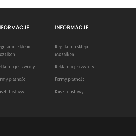
NFORMACJE
INFORMACJE
egulamin sklepu
Regulamin sklepu
ozaikon
Mozaikon
klamacje i zwroty
Reklamacje i zwroty
rmy płatności
Formy płatności
oszt dostawy
Koszt dostawy