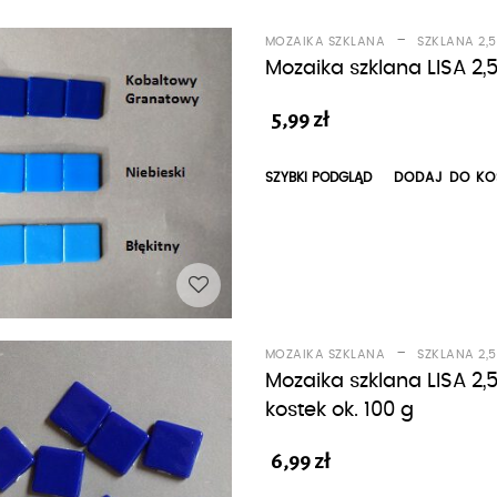
-
MOZAIKA SZKLANA
SZKLANA 2,
Mozaika szklana LISA 2,
5,99
zł
SZYBKI PODGLĄD
DODAJ DO KO
-
MOZAIKA SZKLANA
SZKLANA 2,
Mozaika szklana LISA
kostek ok. 100 g
6,99
zł