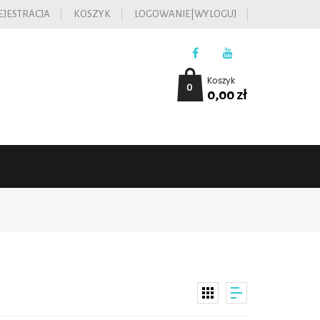
EJESTRACJA
KOSZYK
LOGOWANIE|WYLOGUJ
Koszyk
0
0,00
zł